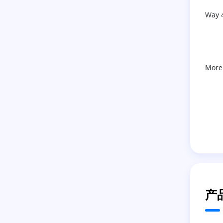
Way 
More
产