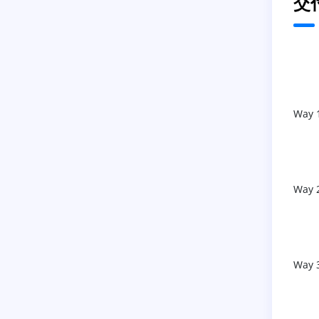
交
Way 
Way 
Way 